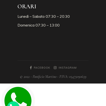
ORARI
Lunedì – Sabato 07:30 – 20:30
Domenica 07:30 – 13:00
FACEBOOK
INSTAGRAM
© 2022 - Panificio Martino - P.IVA: 05475090659
Phone
Phone