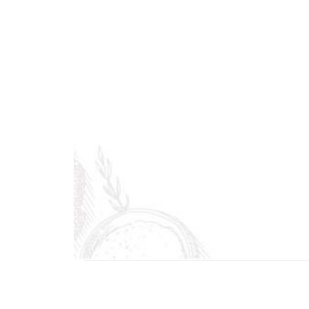
Pane 
specia