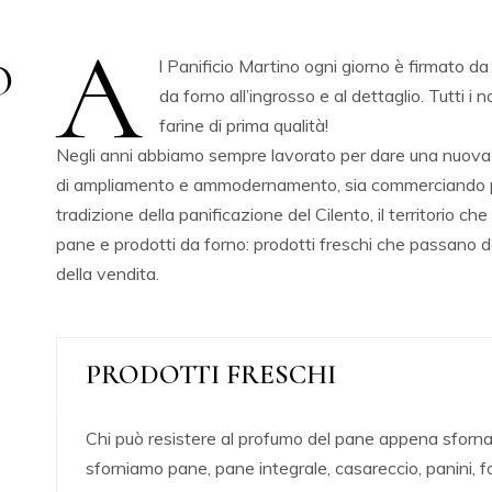
A
O
l Panificio Martino ogni giorno è firmato 
da forno all’ingrosso e al dettaglio. Tutti i 
farine di prima qualità!
Negli anni abbiamo sempre lavorato per dare una nuova 
di ampliamento e ammodernamento, sia commerciando pro
tradizione della panificazione del Cilento, il territorio ch
pane e prodotti da forno: prodotti freschi che passano d
della vendita.
PRODOTTI FRESCHI
Chi può resistere al profumo del pane appena sforna
sforniamo pane, pane integrale, casareccio, panini, fo