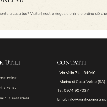
nte a casa tua? Visita il nostro negozio online e ordina ciò che
K UTILI
CONTATTI
Via Velia 74 – 84040
vacy Policy
Marina di Casal Velino (SA)
okie Policy
Tel. 0974 907037
rmini e Condizioni
Email:
info@panificiomartino.i