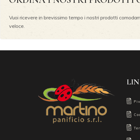
Vuoi ricevere in brevissimo tempo i nostri prodotti comodame
veloce.
LIN
Pi
Co
Te