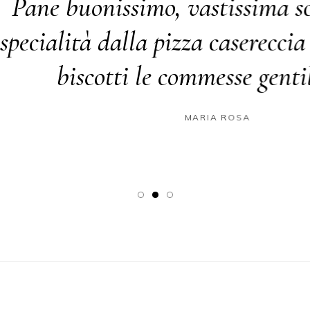
buonissimo, vastissima scelta d
lità dalla pizza casereccia a buo
biscotti le commesse gentilissime
MARIA ROSA