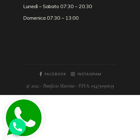
Lunedì – Sabato 07:30 – 20:30
Domenica 07:30 – 13:00
FACEBOOK
INSTAGRAM
© 2022 - Panificio Martino - P.IVA: 05475090659
Phone
Phone
Phone