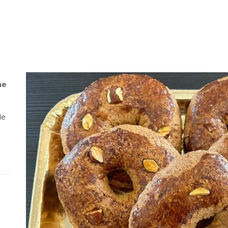
ne
le