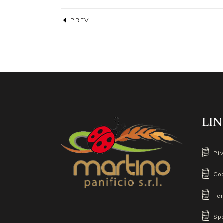
PREV
LIN
Pi
Co
Te
Sp