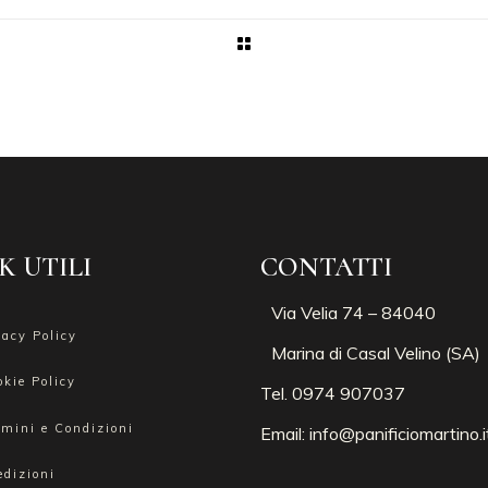
K UTILI
CONTATTI
Via Velia 74 – 84040
vacy Policy
Marina di Casal Velino (SA)
okie Policy
Tel. 0974 907037
rmini e Condizioni
Email:
info@panificiomartino.i
edizioni