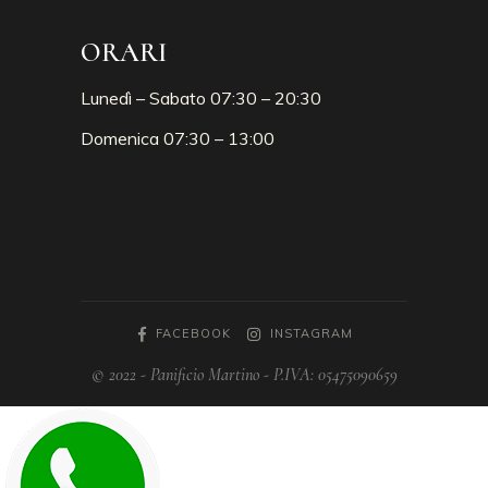
ORARI
Lunedì – Sabato 07:30 – 20:30
Domenica 07:30 – 13:00
FACEBOOK
INSTAGRAM
© 2022 - Panificio Martino - P.IVA: 05475090659
Phone
Phone